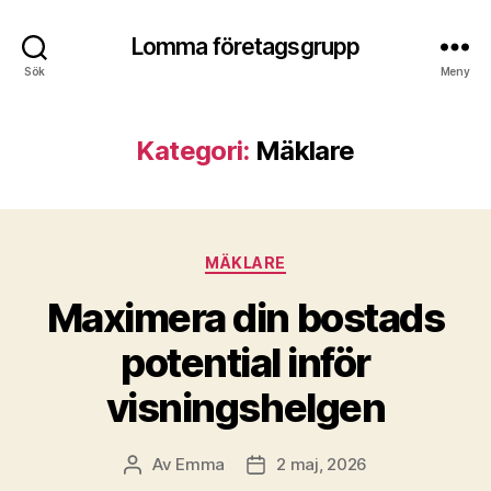
Lomma företagsgrupp
Sök
Meny
Kategori:
Mäklare
Kategorier
MÄKLARE
Maximera din bostads
potential inför
visningshelgen
Av
Emma
2 maj, 2026
Inläggsförfattare
Inläggsdatum