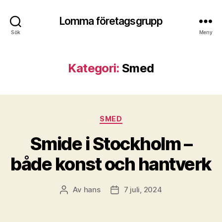
Lomma företagsgrupp
Sök
Meny
Kategori:
Smed
Kategorier
SMED
Smide i Stockholm –
både konst och hantverk
Av
hans
7 juli, 2024
Inläggsförfattare
Inläggsdatum