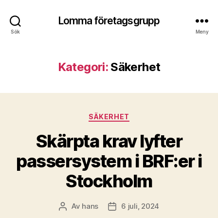
Lomma företagsgrupp
Sök
Meny
Kategori:
Säkerhet
Kategorier
SÄKERHET
Skärpta krav lyfter
passersystem i BRF:er i
Stockholm
Av
hans
6 juli, 2024
Inläggsförfattare
Inläggsdatum