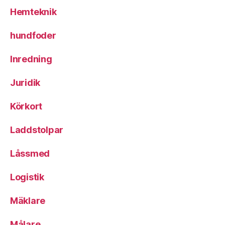
Hemteknik
hundfoder
Inredning
Juridik
Körkort
Laddstolpar
Låssmed
Logistik
Mäklare
Målare