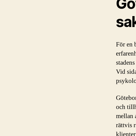
Göt
sa
För en 
erfaren
stadens
Vid sid
psykolog
Götebor
och til
mellan 
rättvis
kliente