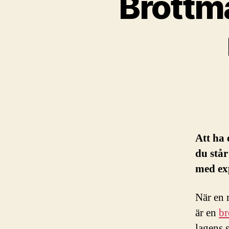
Brottm
Att ha 
du står
med ex
När en 
är en
br
lagens s