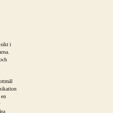
sikt i
arna.
 och
ottmål
nikation
 en
r
åra