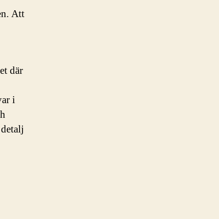
en. Att
et där
ar i
ch
detalj