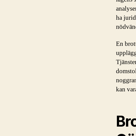
analyser
ha jurid
nödvänd
En brot
upplägg
Tjänster
domstol
noggran
kan var
Br