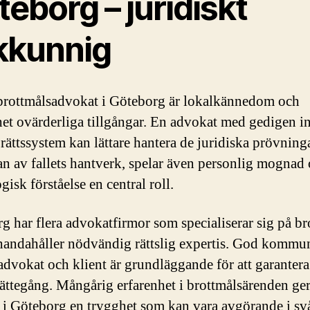
eborg – juridiskt
kkunnig
brottmålsadvokat i Göteborg är lokalkännedom och
het ovärderliga tillgångar. En advokat med gedigen in
 rättssystem kan lättare hantera de juridiska prövning
an av fallets hantverk, spelar även personlig mognad
isk förståelse en central roll.
g har flera advokatfirmor som specialiserar sig på br
lhandahåller nödvändig rättslig expertis. God kommu
advokat och klient är grundläggande för att garantera
 rättegång. Mångårig erfarenhet i brottmålsärenden ge
r i Göteborg en trygghet som kan vara avgörande i sv