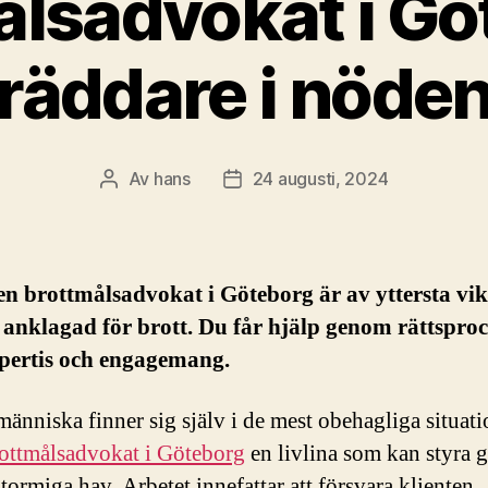
ålsadvokat i Gö
räddare i nöde
Av
hans
24 augusti, 2024
Inläggsförfattare
Inläggsdatum
en brottmålsadvokat i Göteborg är av yttersta vik
 anklagad för brott. Du får hjälp genom rättspro
pertis och engagemang.
människa finner sig själv i de mest obehagliga situat
ottmålsadvokat i Göteborg
en livlina som kan styra
tormiga hav. Arbetet innefattar att försvara klienten,