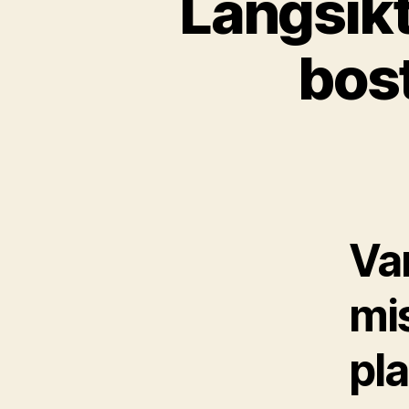
Långsikt
bos
Var
mi
pl