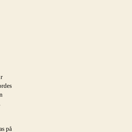
ur
ordes
an
.
as på