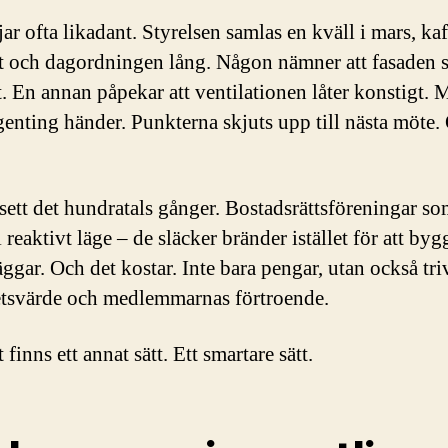
ar ofta likadant. Styrelsen samlas en kväll i mars, kaf
 och dagordningen lång. Någon nämner att fasaden s
ut. En annan påpekar att ventilationen låter konstigt.
genting händer. Punkterna skjuts upp till nästa möte.
 sett det hundratals gånger. Bostadsrättsföreningar s
i reaktivt läge – de släcker bränder istället för att byg
ggar. Och det kostar. Inte bara pengar, utan också triv
etsvärde och medlemmarnas förtroende.
finns ett annat sätt. Ett smartare sätt.