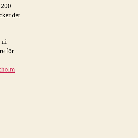
v 200
cker det
 ni
re för
ckholm