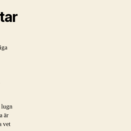
tar
liga
i
i lugn
a är
a vet