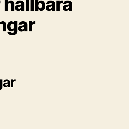
 hållbara
ngar
gar