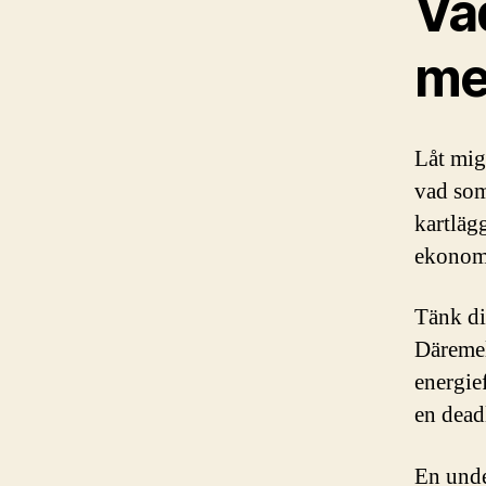
Va
me
Låt mig
vad som
kartläg
ekonomi
Tänk dig
Däremel
energie
en dead
En unde