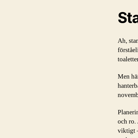
St
Ah, sta
förståe
toalett
Men här
hanterb
novembe
Planeri
och ro. 
viktigt