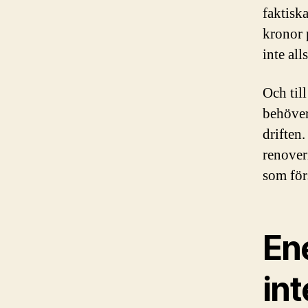
faktisk
kronor 
inte all
Och till
behöver
driften
renover
som för
Ene
int