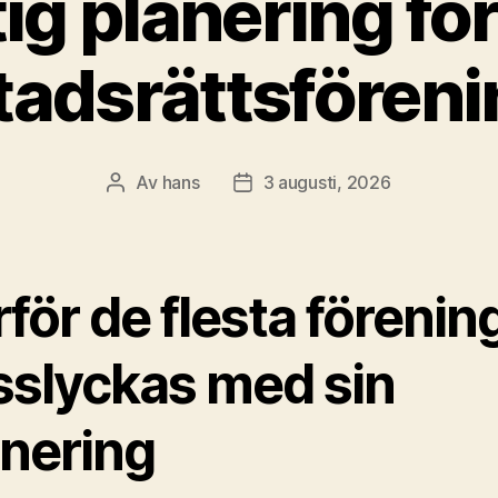
ig planering för
tadsrättsföreni
Av
hans
3 augusti, 2026
Inläggsförfattare
Inläggsdatum
för de flesta förenin
sslyckas med sin
anering