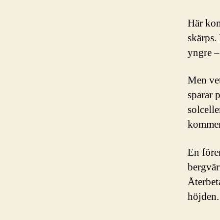
Här kom
skärps.
yngre – 
Men vet
sparar 
solcelle
kommer 
En före
bergvär
Återbet
höjden.