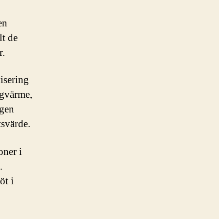
en
lt de
r.
isering
rgvärme,
ngen
tsvärde.
oner i
.
öt i