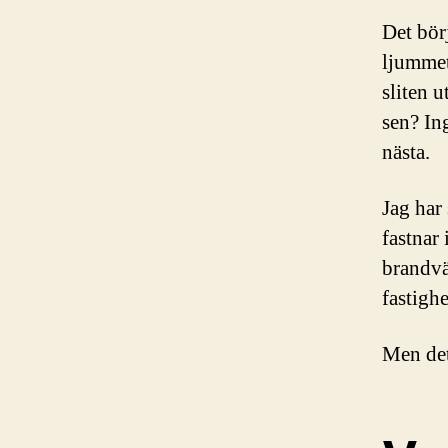
Det börj
ljummet
sliten 
sen? In
nästa.
Jag har
fastnar 
brandvä
fastigh
Men det 