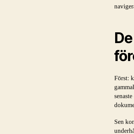
naviger
De 
fö
Först: 
gammalt
senaste
dokumen
Sen kom
underhå