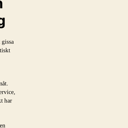
n
g
 gissa
tiskt
måt.
ervice,
t har
den