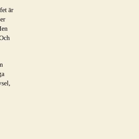
fet är
er
 Men
 Och
om
ga
sel,