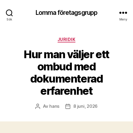
Lomma företagsgrupp
Sök
Meny
Kategorier
JURIDIK
Hur man väljer ett
ombud med
dokumenterad
erfarenhet
Av
hans
8 juni, 2026
Inläggsförfattare
Inläggsdatum